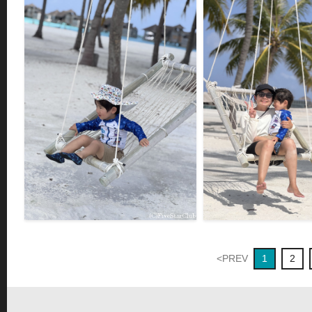
リゾート島＞
リゾート島＞
F225509
F225508
パームビーチのブランコ＜ギリランカンフシ
パームビーチのブランコ＜ギ
＞＜リゾート島＞
リゾート島＞
F225503
F225502
<PREV
1
2