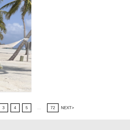
ギリランカンフシ＞＜リ
リゾート島＞
ゾート島＞
F225506
F225507
リランカンフシ＞＜
3
4
5
…
72
NEXT>