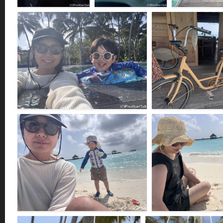
機内で熟睡＜マーレ＞
リゾートにさようなら＜
出発の時・・・＜
F225521
リゾート島＞
ンカンフシ＞＜リ
F225520
島＞
F225519
プールで遊ぶ＜ギリランカンフシ＞＜リゾート
リゾート内を自転車で移動
島＞
＞＜リゾート島＞
F225515
F225514
パームビーチで砂遊び＜ギリランカンフシ＞＜
パームビーチで砂遊び＜ギ