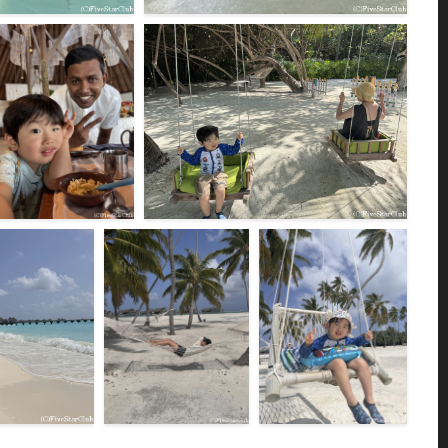
＜ギリランカンフシ＞＜
モルディブの海を満喫＜ギリランカンフシ＞＜リ
ゾート島＞
F225516
ミスターフライデー（バ
パームビーチのブランコ＜ギリランカンフシ＞＜
トラー）と一緒に＜リゾ
リゾート島＞
ート島＞
F225510
F225511
ンカンフシ＞＜
パームビーチのハンモッ
パームビーチのブランコ