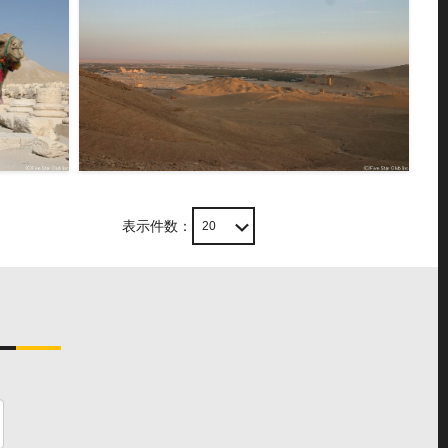
パルミラ遺跡＜パルミラ＞
F103614
表示件数：