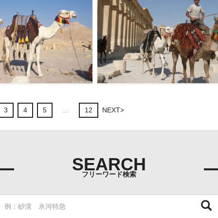
F103620
＞
ラクダ＜パルミラ＞
F103615
3
4
5
…
12
NEXT>
SEARCH
フリーワード検索