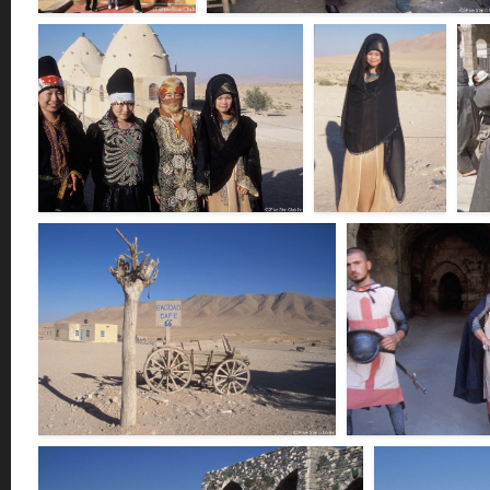
アルウラ旧市街＜シリア
ダマスカス＜ダマスカス＞
＞
F103635
F213243
バクダッドカフェで変身＜パルミラ＞
バクダッドカフェで
ウ
F103630
変身＜パルミラ＞
F10
F103629
バグダットカフェ＜パルミラ＞
クラック・デ・シュバリ
F103622
リエ＞
F103621