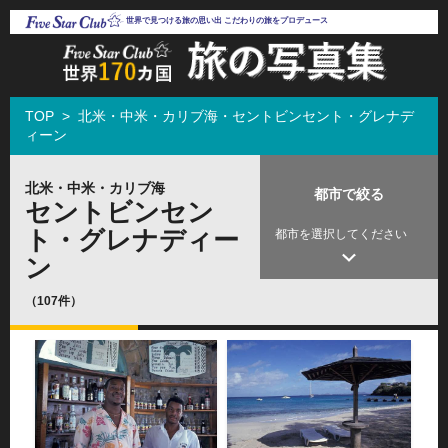
世界で見つける旅の思い出 こだわりの旅をプロデュース
TOP
>
北米・中米・カリブ海・セントビンセント・グレナデ
ィーン
北米・中米・カリブ海
都市で絞る
セントビンセン
ト・グレナディー
ン
（107件）